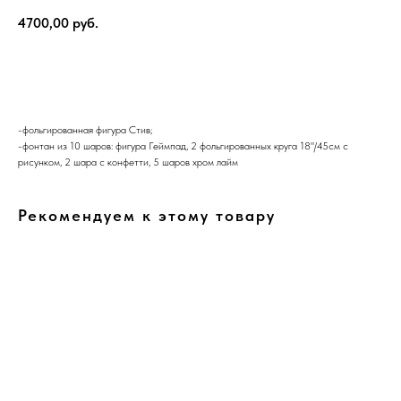
4700,00
руб.
В корзину
-фольгированная фигура Стив;
-фонтан из 10 шаров: фигура Геймпад, 2 фольгированных круга 18"/45см с
рисунком, 2 шара с конфетти, 5 шаров хром лайм
Рекомендуем к этому товару