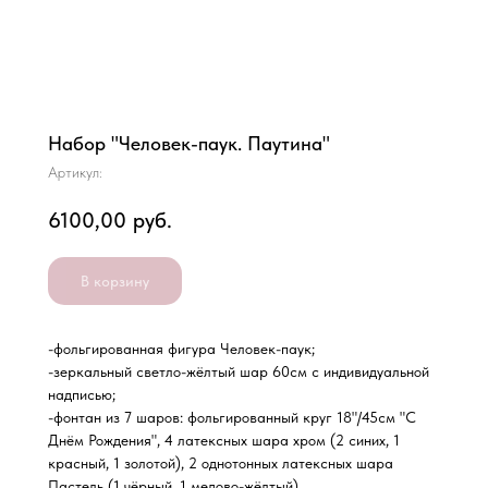
Набор "Человек-паук. Паутина"
Артикул:
6100,00
руб.
В корзину
-фольгированная фигура Человек-паук;
-зеркальный светло-жёлтый шар 60см с индивидуальной
надписью;
-фонтан из 7 шаров: фольгированный круг 18"/45см "С
Днём Рождения", 4 латексных шара хром (2 синих, 1
красный, 1 золотой), 2 однотонных латексных шара
Пастель (1 чёрный, 1 медово-жёлтый)