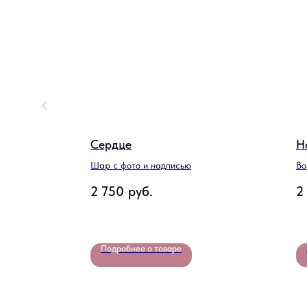
Сердце
Н
тября
Шар с фото и надписью
Во
2 750
руб.
2
Подробнее о товаре