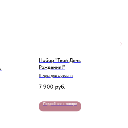
Набор "Твой День
Н
Рождения!"
д
.
Шары для мужчины
В
7 900
руб.
6
Подробнее о товаре