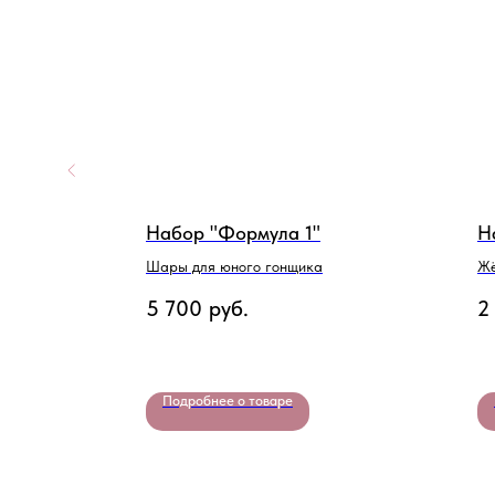
Набор "Формула 1"
Н
иску
Шары для юного гонщика
Жё
5 700
руб.
2
Подробнее о товаре