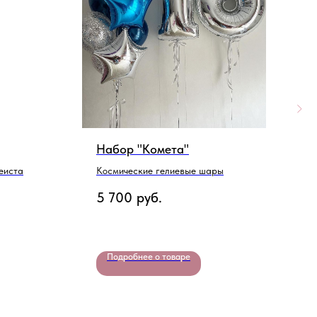
Набор "Комета"
Н
П
еиста
Космические гелиевые шары
В
5 700
руб.
Щ
2
Подробнее о товаре