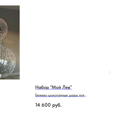
Набор "Мой Лев"
Н
Р
Бежево-шоколадные шары для
мужчины
Ш
14 600
руб.
7