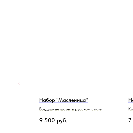
Набор "Масленица"
Н
 фонтан
Воздушные шары в русском стиле
Ко
ма
9 500
руб.
7