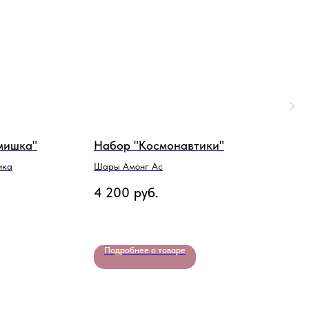
мишка"
Набор "Космонавтики"
Н
ика
Шары Амонг Ас
Ш
4 200
руб.
3
Подробнее о товаре