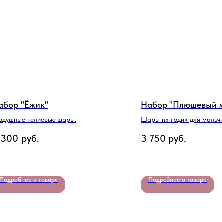
абор "Ёжик"
Набор "Плюшевый 
здушные гелиевые шары.
Шары на годик для мальч
 300
руб.
3 750
руб.
Подробнее о товаре
Подробнее о товаре