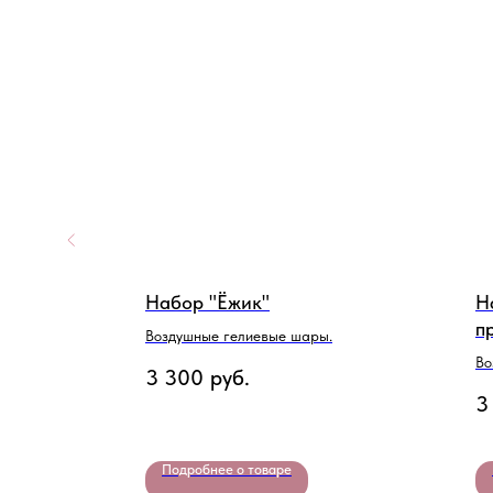
Набор "Ёжик"
Н
п
Воздушные гелиевые шары.
Во
3 300
руб.
3
Подробнее о товаре