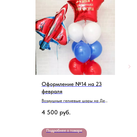
Оформление №14 на 23
Н
февраля
Б
Воздушные гелиевые шары на День
2
Защитника Отечества
4 500
руб.
Подробнее о товаре