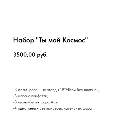
Набор "Ты мой Космос"
3500,00
руб.
В корзину
-3 фольгированные звезды 18"/45см без надписи;
-3 шара с конфетти;
-3 чёрно-белых шара Агат;
-4 однотонных светло-серых латексных шара