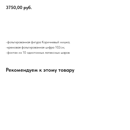
3750,00
руб.
В корзину
-фольгированная фигура Коричневый мишка;
-кремовая фольгированная цифра 102см;
-фонтан из 10 однотонных латексных шаров
Рекомендуем к этому товару