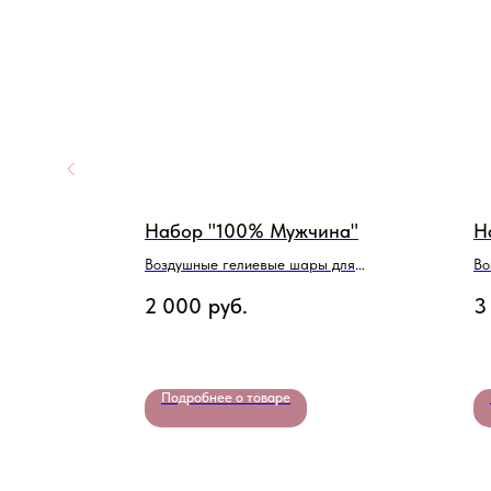
 с
Набор "100% Мужчина"
Н
ой
Воздушные гелиевые шары для
Во
мужчины
Де
й
2 000
руб.
3
Подробнее о товаре