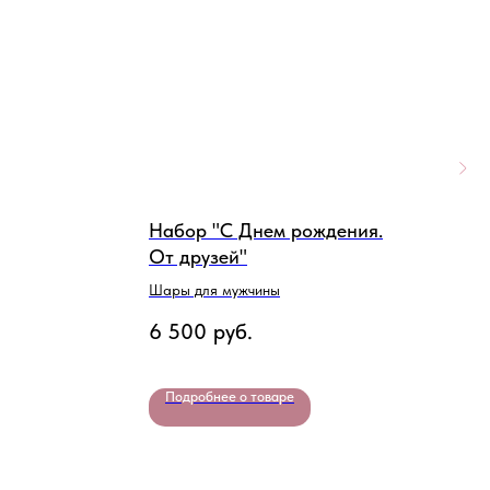
Набор "С Днем рождения.
Н
От друзей"
В
Шары для мужчины
В
К
6 500
руб.
3
Подробнее о товаре