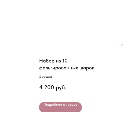
Набор из 10
Н
фольгированных шаров
в
Звёзды
Ш
п
4 200
руб.
2
Подробнее о товаре