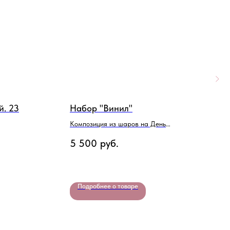
й. 23
Набор "Винил"
Н
ф
Композиция из шаров на День
рождения
В
5 500
руб.
4
Подробнее о товаре