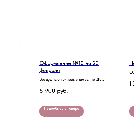
"
Оформление №10 на 23
Н
февраля
Фо
пр
Воздушные гелиевые шары на День
1
Защитника Отечества
5 900
руб.
Подробнее о товаре