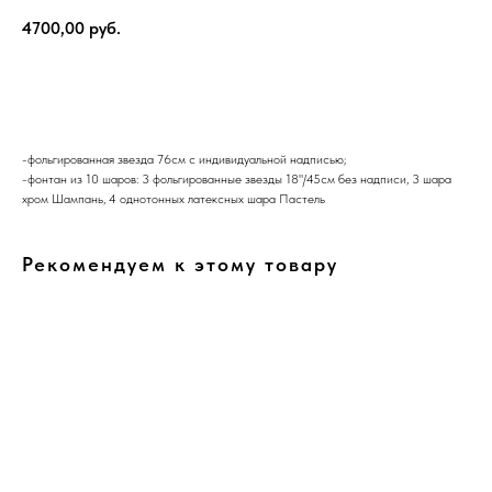
4700,00
руб.
В корзину
-фольгированная звезда 76см с индивидуальной надписью;
-фонтан из 10 шаров: 3 фольгированные звезды 18"/45см без надписи, 3 шара
хром Шампань, 4 однотонных латексных шара Пастель
Рекомендуем к этому товару