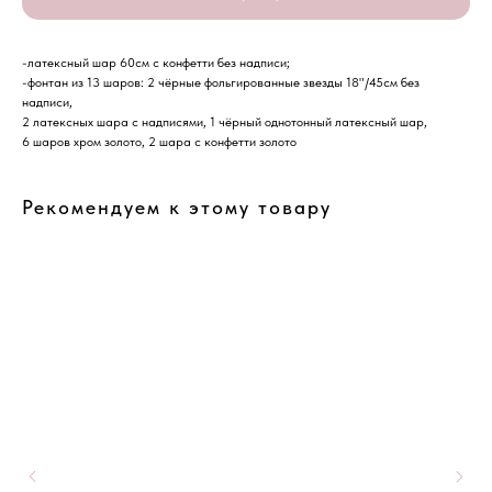
-латексный шар 60см с конфетти без надписи;
-фонтан из 13 шаров: 2 чёрные фольгированные звезды 18"/45см без
надписи,
2 латексных шара с надписями, 1 чёрный однотонный латексный шар,
6 шаров хром золото, 2 шара с конфетти золото
Рекомендуем к этому товару