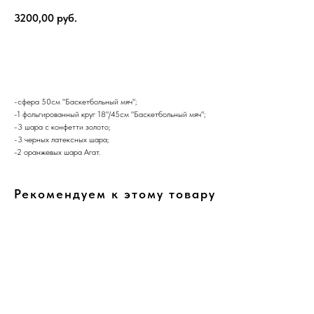
3200,00
руб.
В корзину
-сфера 50см "Баскетбольный мяч";
-1 фольгированный круг 18"/45см "Баскетбольный мяч";
-3 шара с конфетти золото;
-3 черных латексных шара;
-2 оранжевых шара Агат.
Рекомендуем к этому товару