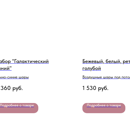
абор "Галактический
Бежевый, белый, ре
иний"
голубой
мно-синие шары
Воздушные шары под пото
 360
руб.
1 530
руб.
Подробнее о товаре
Подробнее о товаре