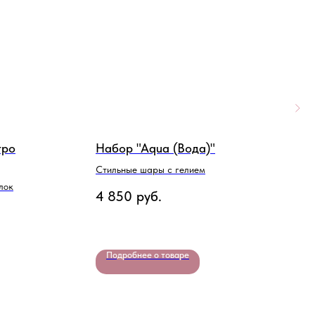
тро
Набор "Aqua (Вода)"
Н
Н
Стильные шары с гелием
лок
В
4 850
руб.
3
Подробнее о товаре