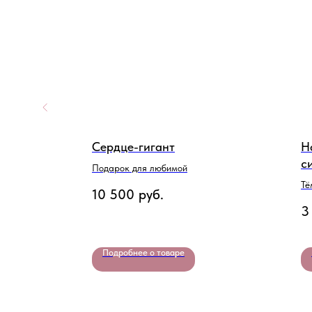
Сердце-гигант
Н
с
ами для
Подарок для любимой
Тё
10 500
руб.
3
Подробнее о товаре