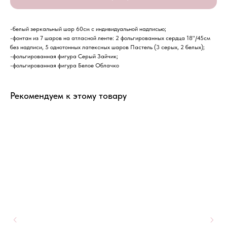
-белый зеркальный шар 60см с индивидуальной надписью;
-фонтан из 7 шаров на атласной ленте: 2 фольгированных сердца 18"/45см
без надписи, 5 однотонных латексных шаров Пастель (3 серых, 2 белых);
-фольгированная фигура Серый Зайчик;
-фольгированная фигура Белое Облачко
Рекомендуем к этому товару