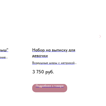
лыш"
Набор на выписку для
Н
девочки
ение
Ш
Воздушные шары с метрикой
2
ребенка
3 750
руб.
Подробнее о товаре