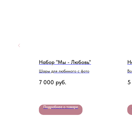
тики"
Набор "Мы - Любовь"
Н
ля
Шары для любимого с фото
Во
7 000
руб.
5
Подробнее о товаре