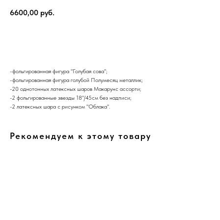
6600,00
руб.
В корзину
-фольгированная фигура "Голубая сова";
-фольгированная фигура голубой Полумесяц металлик;
-20 однотонных латексных шаров Макарунс ассорти;
-2 фольгированные звезды 18"/45см без надписи;
-2 латексных шара с рисунком "Облака".
Рекомендуем к этому товару