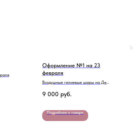
Оформление №1 на 23
Н
февраля
враля
С
Воздушные гелиевые шары на День
2
Защитника Отечества
9 000
руб.
Подробнее о товаре