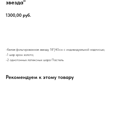
звезда"
1300,00
руб.
В корзину
-белая фольгированная звезду 18"/45см с индивидуальной надписью;
-1 шар хром золото;
-2 однотонных латексных шара Пастель
Рекомендуем к этому товару