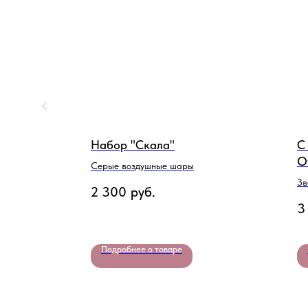
 23
Набор "Скала"
С
О
Серые воздушные шары
 на День
Зв
2 300
руб.
3
Подробнее о товаре