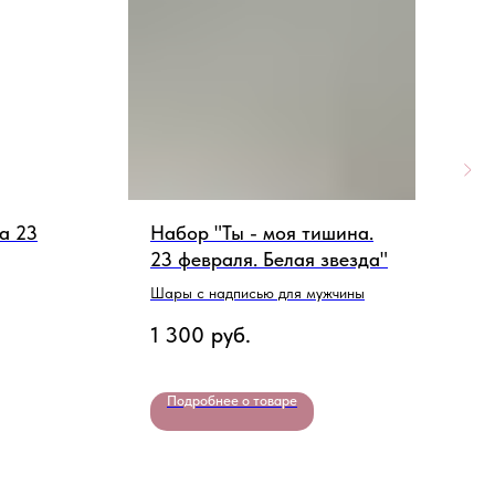
а 23
Набор "Ты - моя тишина.
О
23 февраля. Белая звезда"
ф
Шары с надписью для мужчины
В
З
1 300
руб.
9
Подробнее о товаре