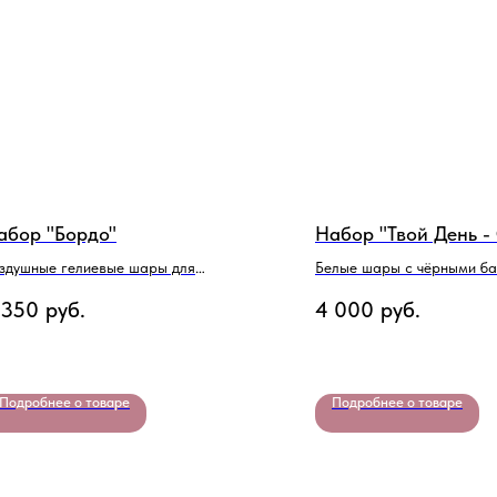
абор "Бордо"
Набор "Твой День -
здушные гелиевые шары для
Белые шары с чёрными б
вушки
 350
руб.
4 000
руб.
Подробнее о товаре
Подробнее о товаре