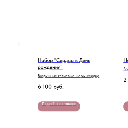
Набор "Сердца в День
Н
рождения"
и/Шары
Во
де
Воздушные гелиевые шары-сердца
2
6 100
руб.
Подробнее о товаре