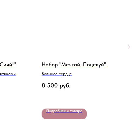
 Сияй!"
Набор "Мечтай. Поцелуй"
Н
М
антиками
Большое сердце
Ш
8 500
руб.
4
Подробнее о товаре