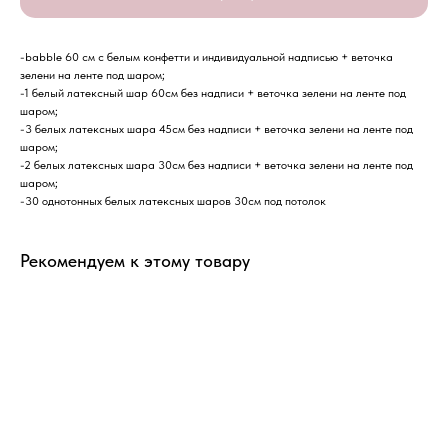
-babble 60 см с белым конфетти и индивидуальной надписью + веточка
зелени на ленте под шаром;
-1 белый латексный шар 60см без надписи + веточка зелени на ленте под
шаром;
-3 белых латексных шара 45см без надписи + веточка зелени на ленте под
шаром;
-2 белых латексных шара 30см без надписи + веточка зелени на ленте под
шаром;
-30 однотонных белых латексных шаров 30см под потолок
Рекомендуем к этому товару