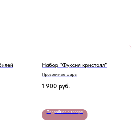
билей
Набор "Фуксия кристалл"
Н
Прозрачные шары
С
д
1 900
руб.
2
Подробнее о товаре