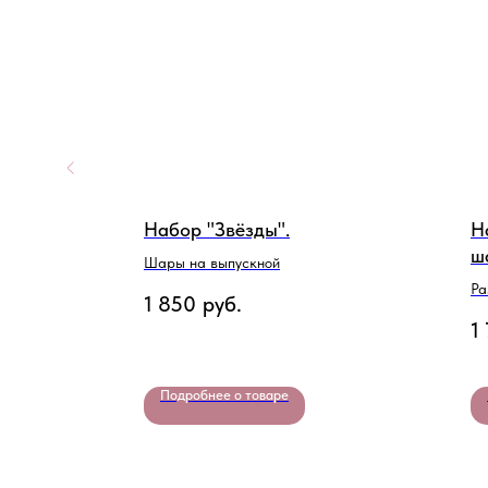
Набор "Звёзды".
Н
ш
 на
Шары на выпускной
Ра
1 850
руб.
1
Подробнее о товаре