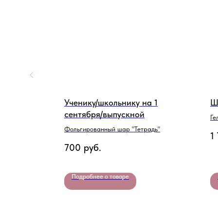
Ученику/школьнику на 1
Ш
сентября/выпускной
и под
Ге
Фольгированный шар "Тетрадь"
1
700
руб.
Подробнее о товаре