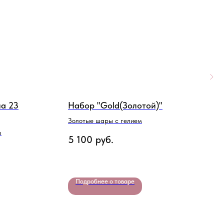
а 23
Набор "Gold(Золотой)"
Н
Золотые шары с гелием
В
д
ы
5 100
руб.
4
Подробнее о товаре