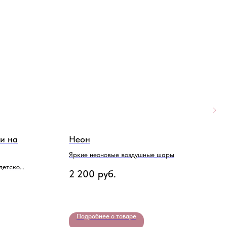
и на
Неон
П
Яркие неоновые воздушные шары
Ш
 детском
2 200
руб.
2
Подробнее о товаре