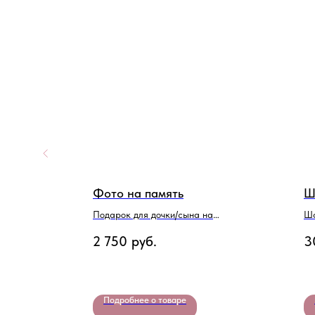
лото"
Фото на память
Ш
м
Подарок для дочки/сына на
Ша
выпускной
2 750
руб.
3
Подробнее о товаре