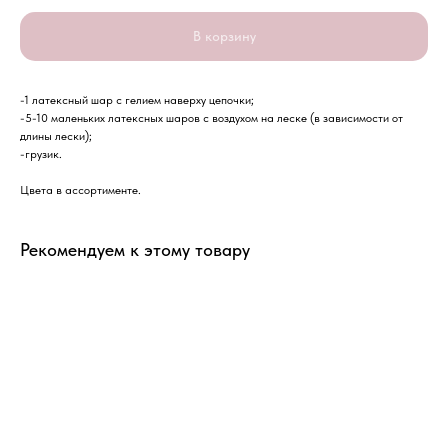
В корзину
-1 латексный шар с гелием наверху цепочки;
-5-10 маленьких латексных шаров с воздухом на леске (в зависимости от
длины лески);
-грузик.
Цвета в ассортименте.
Рекомендуем к этому товару